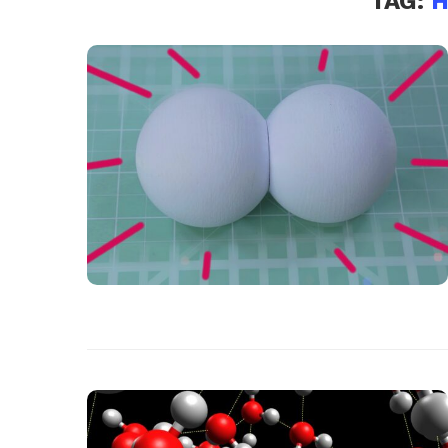
TAG:
H