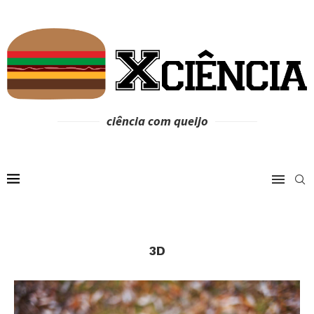
ciência com queijo
3D