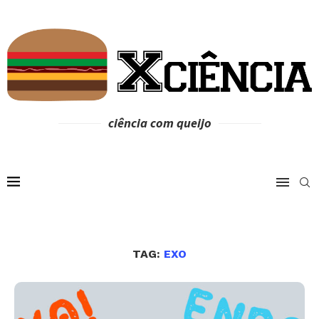
ciência com queijo
TAG:
EXO