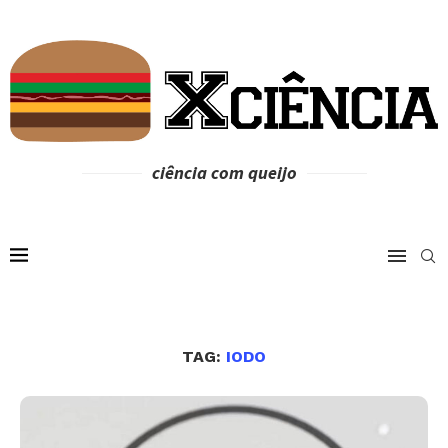
ciência com queijo
TAG:
IODO