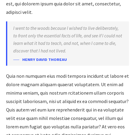
est, qui dolorem ipsum quia dolor sit amet, consectetur,
adipisci velit.
I went to the woods because I wished to live deliberately,
to front only the essential facts of life, and see if I could not
learn what it had to teach, and not, when I came to die,
discover that I had not lived.
HENRY DAVID THOREAU
Quia non numquam eius modi tempora incidunt ut labore et
dolore magnam aliquam quaerat voluptatem. Ut enim ad
minima veniam, quis nostrum rcitationem ullam corporis
suscipit laboriosam, nisi ut aliquid ex ea commodi sequatur?
Quis autem vel eum iure reprehenderit qui in ea voluptate
velit esse quam nihil molestiae consequatur, vel illum qui
lorem eum fugiat quo voluptas nulla pariatur? At vero eos
et accusamus et iusto odio dignissimos ducimus qui