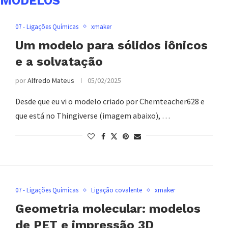
:
MODELOS
07 - Ligações Químicas
xmaker
Um modelo para sólidos iônicos
e a solvatação
por
Alfredo Mateus
05/02/2025
Desde que eu vi o modelo criado por Chemteacher628 e
que está no Thingiverse (imagem abaixo), …
07 - Ligações Químicas
Ligação covalente
xmaker
Geometria molecular: modelos
de PET e impressão 3D