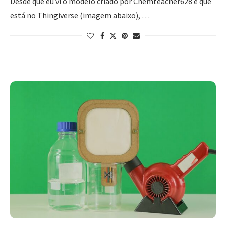
Desde que eu vi o modelo criado por Chemteacher628 e que
está no Thingiverse (imagem abaixo), …