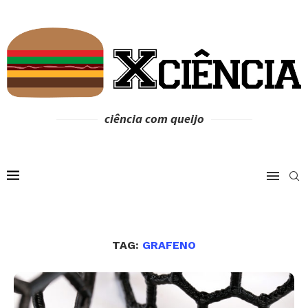
ciência com queijo
TAG:
GRAFENO