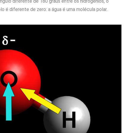
ngulo diferente de 180 graus entre os hidrogênios, o
o é diferente de zero: a água é uma molécula polar.