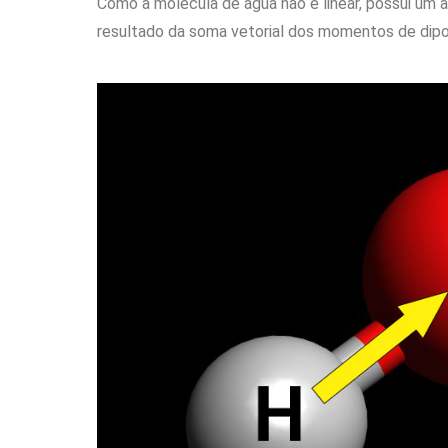
Como a molécula de água não é linear, possui um â
resultado da soma vetorial dos momentos de dipol