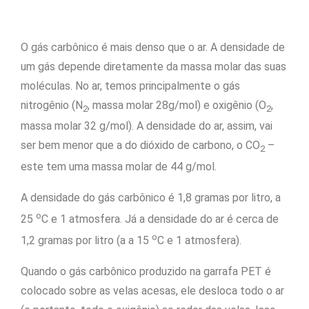
O gás carbônico é mais denso que o ar. A densidade de
um gás depende diretamente da massa molar das suas
moléculas. No ar, temos principalmente o gás
nitrogênio (N
, massa molar 28g/mol) e oxigênio (O
,
2
2
massa molar 32 g/mol). A densidade do ar, assim, vai
ser bem menor que a do dióxido de carbono, o CO
–
2
este tem uma massa molar de 44 g/mol.
A densidade do gás carbônico é 1,8 gramas por litro, a
o
25
C e 1 atmosfera. Já a densidade do ar é cerca de
o
1,2 gramas por litro (a
a 15
C e 1 atmosfera).
Quando o gás carbônico produzido na garrafa PET é
colocado sobre as velas acesas, ele desloca todo o ar