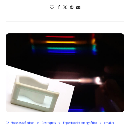
02 - Modelos Atômicos
Destaques
Espectro eletromagnético
xmaker