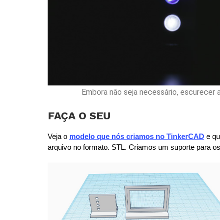
Embora não seja necessário, escurecer a
FAÇA O SEU
Veja o 
modelo que nós criamos no TinkerCAD
 e q
arquivo no formato. STL.
 Criamos um suporte para os 