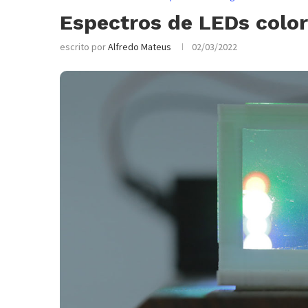
Espectros de LEDs colo
escrito por
Alfredo Mateus
02/03/2022