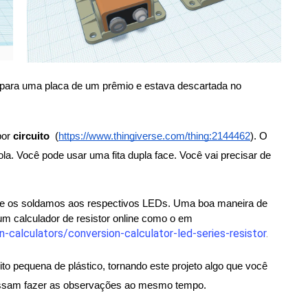
ara uma placa de um prêmio e estava descartada no 
or 
circuito 
 (
https://www.thingiverse.com/thing:2144462
). O 
la. Você pode usar uma fita dupla face. Você vai precisar de 
 e os soldamos aos respectivos LEDs. Uma boa maneira de 
saber qual é o resistor correto para cada LED é usar um calculador de resistor online como o em 
calculators/conversion-calculator-led-series-resistor
.
o pequena de plástico, tornando este projeto algo que você 
ossam fazer as observações ao mesmo tempo.