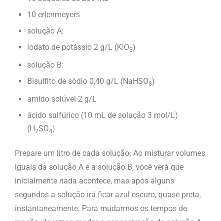
10 erlenmeyers
solução A:
iodato de potássio 2 g/L (KIO
)
3
solução B:
Bisulfito de sódio 0,40 g/L (NaHSO
)
3
amido solúvel 2 g/L
ácido sulfúrico (10 mL de solução 3 mol/L)
(H
SO
)
2
4
Prepare um litro de cada solução. Ao misturar volumes
iguais da solução A e a solução B, você verá que
inicialmente nada acontece, mas após alguns
segundos a solução irá ficar azul escuro, quase preta,
instantaneamente. Para mudarmos os tempos de