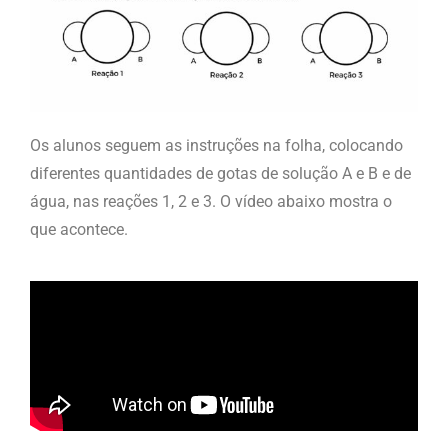
Os alunos seguem as instruções na folha, colocando
diferentes quantidades de gotas de solução A e B e de
água, nas reações 1, 2 e 3. O vídeo abaixo mostra o
que acontece.