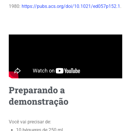
1980:
https://pubs.acs.org/doi/10.1021/ed057p152.1
.
Preparando a
demonstração
Você vai precisar de:
10 béqueres de 250 mL