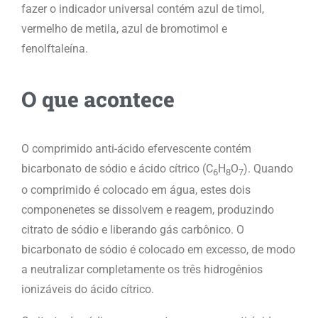
fazer o indicador universal contém azul de timol,
vermelho de metila, azul de bromotimol e
fenolftaleína.
O que acontece
O comprimido anti-ácido efervescente contém
bicarbonato de sódio e ácido cítrico (C
H
O
). Quando
6
8
7
o comprimido é colocado em água, estes dois
componenetes se dissolvem e reagem, produzindo
citrato de sódio e liberando gás carbônico. O
bicarbonato de sódio é colocado em excesso, de modo
a neutralizar completamente os três hidrogênios
ionizáveis do ácido cítrico.