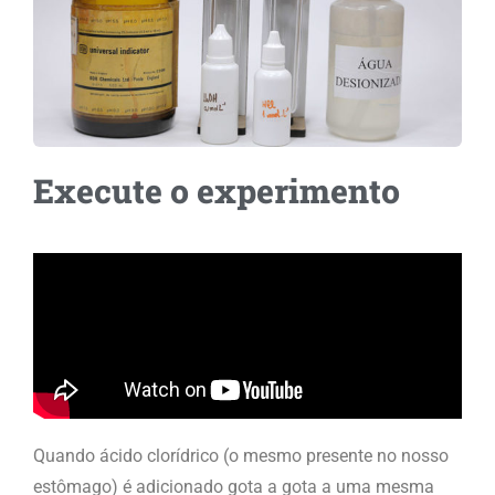
Execute o experimento
Quando ácido clorídrico (o mesmo presente no nosso
estômago) é adicionado gota a gota a uma mesma