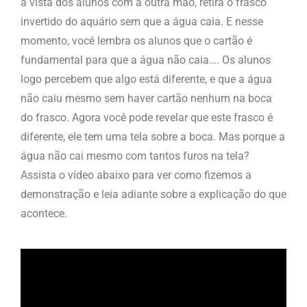
à vista dos alunos com a outra mão, retira o frasco
invertido do aquário sem que a água caia. E nesse
momento, você lembra os alunos que o cartão é
fundamental para que a água não caia…. Os alunos
logo percebem que algo está diferente, e que a água
não caiu mesmo sem haver cartão nenhum na boca
do frasco. Agora você pode revelar que este frasco é
diferente, ele tem uma tela sobre a boca. Mas porque a
água não cai mesmo com tantos furos na tela?
Assista o vídeo abaixo para ver como fizemos a
demonstração e leia adiante sobre a explicação do que
acontece.